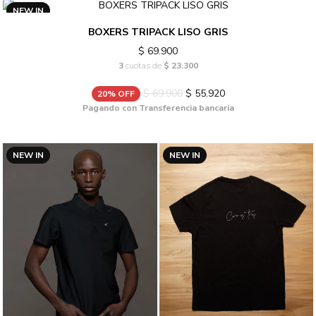
NEW IN
BOXERS TRIPACK LISO GRIS
$ 69.900
3
cuotas de
$ 23.300
$ 69.900
$ 55.920
20% OFF
Pagando con Transferencia bancaria
NEW IN
NEW IN