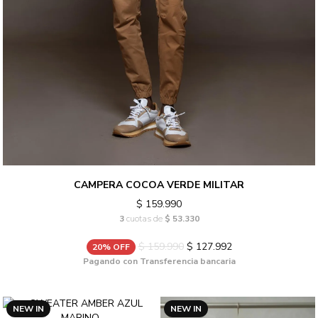
CAMPERA COCOA VERDE MILITAR
$ 159.990
3
cuotas de
$ 53.330
$ 159.990
$ 127.992
20% OFF
Pagando con Transferencia bancaria
NEW IN
NEW IN