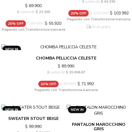
3
cuotas de
$ 43.330
$ 69.900
3
cuotas de
$ 23.300
$ 129.990
$ 103.992
20% OFF
Pagando con Transferencia bancaria
$ 69.900
$ 55.920
20% OFF
Envío gratis
Pagando con Transferencia bancaria
NEW IN
CHOMBA PELLICCIA CELESTE
$ 89.990
3
cuotas de
$ 29.996,67
$ 89.990
$ 71.992
20% OFF
Pagando con Transferencia bancaria
NEW IN
NEW IN
SWEATER STOUT BEIGE
PANTALON MAROCCHINO
$ 99.990
GRIS