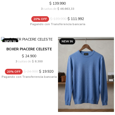
$ 139.990
3
cuotas de
$ 46.663,33
$ 139.990
$ 111.992
20% OFF
Pagando con Transferencia bancaria
NEW IN
NEW IN
BOXER PIACERE CELESTE
$ 24.900
3
cuotas de
$ 8.300
$ 24.900
$ 19.920
20% OFF
Pagando con Transferencia bancaria