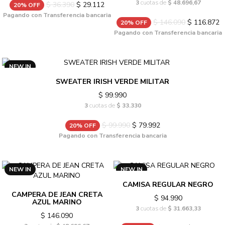
3
cuotas de
$ 48.696,67
$ 36.390
$ 29.112
20% OFF
Pagando con Transferencia bancaria
$ 146.090
$ 116.872
20% OFF
Pagando con Transferencia bancaria
NEW IN
SWEATER IRISH VERDE MILITAR
$ 99.990
3
cuotas de
$ 33.330
$ 99.990
$ 79.992
20% OFF
Pagando con Transferencia bancaria
NEW IN
NEW IN
CAMISA REGULAR NEGRO
CAMPERA DE JEAN CRETA
$ 94.990
AZUL MARINO
3
cuotas de
$ 31.663,33
$ 146.090