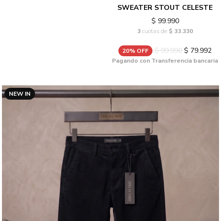
SWEATER STOUT CELESTE
$ 99.990
3
cuotas de
$ 33.330
$ 99.990
$ 79.992
20% OFF
Pagando con Transferencia bancaria
NEW IN