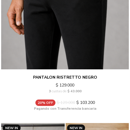
PANTALON RISTRETTO NEGRO
$ 129.000
3
cuotas de
$ 43.000
$ 129.000
$ 103.200
20% OFF
Pagando con Transferencia bancaria
NEW IN
NEW IN