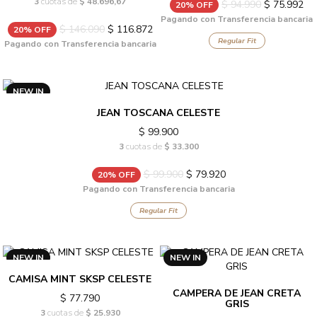
3
cuotas de
$ 48.696,67
$ 94.990
$ 75.992
20% OFF
Pagando con Transferencia bancaria
$ 146.090
$ 116.872
20% OFF
Regular Fit
Pagando con Transferencia bancaria
NEW IN
JEAN TOSCANA CELESTE
$ 99.900
3
cuotas de
$ 33.300
$ 99.900
$ 79.920
20% OFF
Pagando con Transferencia bancaria
Regular Fit
NEW IN
NEW IN
CAMISA MINT SKSP CELESTE
CAMPERA DE JEAN CRETA
$ 77.790
GRIS
3
cuotas de
$ 25.930