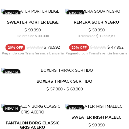
NEW IN
NEW IN
SWEATER PORTER BEIGE
REMERA SOUR NEGRO
$ 99.990
$ 59.990
3
cuotas de
$ 33.330
3
cuotas de
$ 19.996,67
$ 99.990
$ 79.992
$ 59.990
$ 47.992
20% OFF
20% OFF
Pagando con Transferencia bancaria
Pagando con Transferencia bancaria
NEW IN
BOXERS TRIPACK SURTIDO
$ 57.900 - $ 69.900
NEW IN
NEW IN
SWEATER IRISH MALBEC
PANTALON BORG CLASSIC
$ 99.990
GRIS ACERO