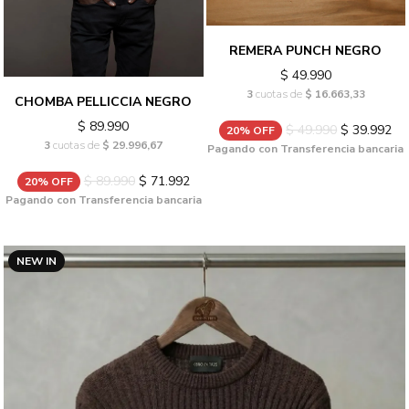
REMERA PUNCH NEGRO
$ 49.990
3
cuotas de
$ 16.663,33
CHOMBA PELLICCIA NEGRO
$ 89.990
$ 49.990
$ 39.992
20% OFF
3
cuotas de
$ 29.996,67
Pagando con Transferencia bancaria
$ 89.990
$ 71.992
20% OFF
Pagando con Transferencia bancaria
NEW IN