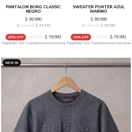
PANTALON BORG CLASSIC
SWEATER PORTER AZUL
NEGRO
MARINO
$ 99.990
$ 99.990
3
cuotas de
$ 33.330
3
cuotas de
$ 33.330
$ 99.990
$ 79.992
$ 99.990
$ 79.992
20% OFF
20% OFF
Pagando con Transferencia bancaria
Pagando con Transferencia bancaria
NEW IN