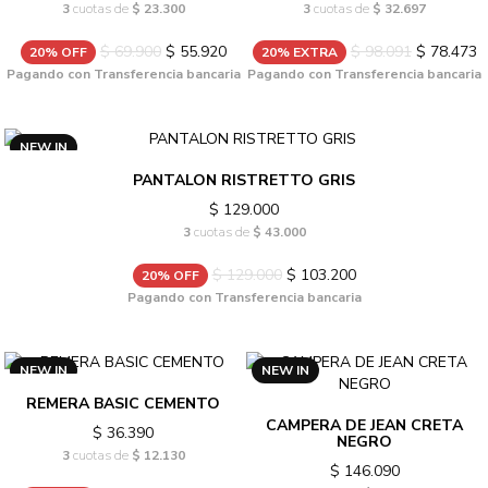
3
cuotas de
$ 23.300
3
cuotas de
$ 32.697
$ 69.900
$ 55.920
$ 98.091
$ 78.473
20% OFF
20% EXTRA
Pagando con Transferencia bancaria
Pagando con Transferencia bancaria
NEW IN
PANTALON RISTRETTO GRIS
$ 129.000
3
cuotas de
$ 43.000
$ 129.000
$ 103.200
20% OFF
Pagando con Transferencia bancaria
NEW IN
NEW IN
REMERA BASIC CEMENTO
CAMPERA DE JEAN CRETA
$ 36.390
NEGRO
3
cuotas de
$ 12.130
$ 146.090