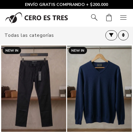
ENVÍO GRATIS COMPRANDO + $200.000
search
shopping_bag
menu
Todas las categorías
NEW IN
NEW IN