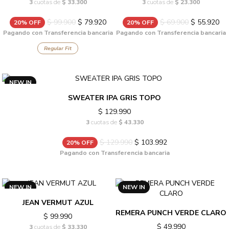
3
cuotas de
$ 33.300
3
cuotas de
$ 23.300
$ 99.900
$ 79.920
$ 69.900
$ 55.920
20% OFF
20% OFF
Pagando con Transferencia bancaria
Pagando con Transferencia bancaria
Regular Fit
NEW IN
SWEATER IPA GRIS TOPO
$ 129.990
3
cuotas de
$ 43.330
$ 129.990
$ 103.992
20% OFF
Pagando con Transferencia bancaria
NEW IN
NEW IN
JEAN VERMUT AZUL
REMERA PUNCH VERDE CLARO
$ 99.990
$ 49.990
3
cuotas de
$ 33.330