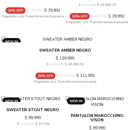
3
cuotas de
$ 16.663,33
$ 99.990
$ 79.992
20% OFF
$ 49.990
$ 39.992
Pagando con Transferencia bancaria
20% OFF
Pagando con Transferencia bancaria
NEW IN
SWEATER AMBER NEGRO
$ 139.990
3
cuotas de
$ 46.663,33
$ 139.990
$ 111.992
20% OFF
Pagando con Transferencia bancaria
NEW IN
NEW IN
SWEATER STOUT NEGRO
PANTALON MAROCCHINO
$ 99.990
VISON
3
cuotas de
$ 33.330
$ 99.990