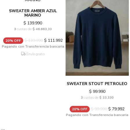
SWEATER AMBER AZUL
MARINO
$ 139.990
3
cuotas de
$ 46.663,33
$ 139.990
$ 111.992
20% OFF
Pagando con Transferencia bancaria
Envío gratis
SWEATER STOUT PETROLEO
$ 99.990
3
cuotas de
$ 33.330
$ 99.990
$ 79.992
20% OFF
Pagando con Transferencia bancaria