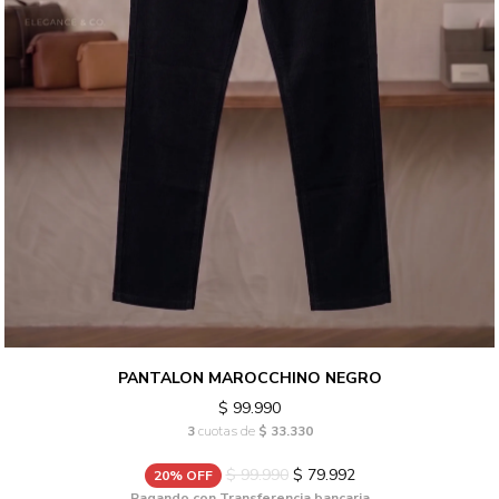
PANTALON MAROCCHINO NEGRO
$ 99.990
3
cuotas de
$ 33.330
$ 99.990
$ 79.992
20% OFF
Pagando con Transferencia bancaria