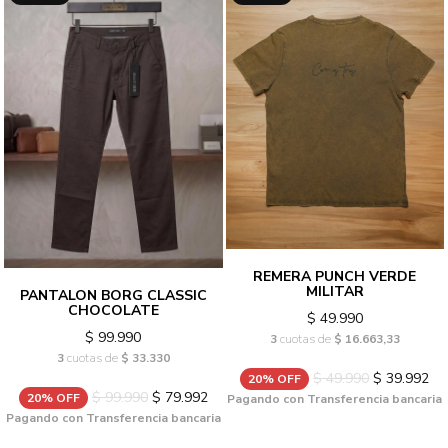
REMERA PUNCH VERDE
MILITAR
PANTALON BORG CLASSIC
CHOCOLATE
$ 49.990
$ 99.990
3
cuotas de
$ 16.663,33
3
cuotas de
$ 33.330
$ 49.990
$ 39.992
20% OFF
$ 99.990
$ 79.992
20% OFF
Pagando con Transferencia bancaria
Pagando con Transferencia bancaria