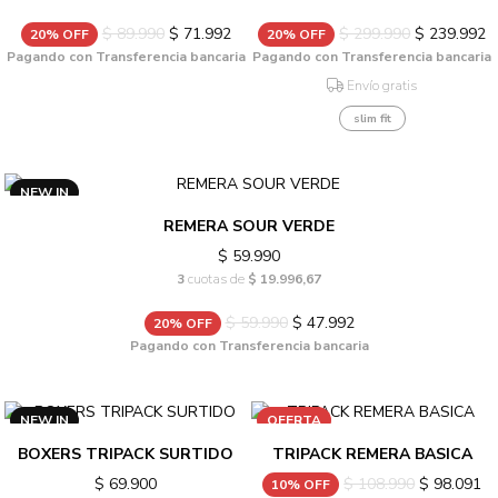
$ 89.990
$ 71.992
$ 299.990
$ 239.992
20% OFF
20% OFF
Pagando con Transferencia bancaria
Pagando con Transferencia bancaria
Envío gratis
slim fit
NEW IN
REMERA SOUR VERDE
$ 59.990
3
cuotas de
$ 19.996,67
$ 59.990
$ 47.992
20% OFF
Pagando con Transferencia bancaria
NEW IN
OFERTA
BOXERS TRIPACK SURTIDO
TRIPACK REMERA BASICA
$ 69.900
$ 108.990
$ 98.091
10% OFF