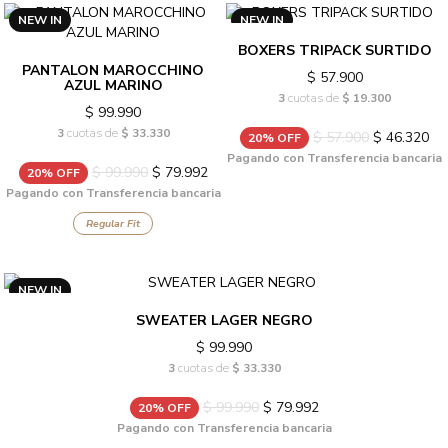
NEW IN
NEW IN
BOXERS TRIPACK SURTIDO
PANTALON MAROCCHINO
$ 57.900
AZUL MARINO
3
cuotas de
$ 19.300
$ 99.990
3
cuotas de
$ 33.330
$ 57.900
$ 46.320
20% OFF
Pagando con Transferencia bancaria
$ 99.990
$ 79.992
20% OFF
Pagando con Transferencia bancaria
Regular Fit
NEW IN
SWEATER LAGER NEGRO
$ 99.990
3
cuotas de
$ 33.330
$ 99.990
$ 79.992
20% OFF
Pagando con Transferencia bancaria