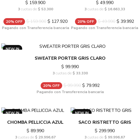
$ 159.900
$ 49.990
3
cuotas de
$ 53.300
3
cuotas de
$ 16.663,33
$ 159.900
$ 127.920
$ 49.990
$ 39.992
20% OFF
20% OFF
Pagando con Transferencia bancaria
Pagando con Transferencia bancaria
NEW IN
SWEATER PORTER GRIS CLARO
$ 99.990
3
cuotas de
$ 33.330
$ 99.990
$ 79.992
20% OFF
Pagando con Transferencia bancaria
NEW IN
NEW IN
CHOMBA PELLICCIA AZUL
SACO RISTRETTO GRIS
$ 89.990
$ 299.990
3
cuotas de
$ 29.996,67
3
cuotas de
$ 99.996,67