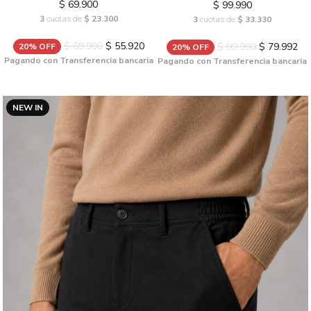
$ 69.900
$ 99.990
3
cuotas de
$ 23.300
3
cuotas de
$ 33.330
$ 69.900
$ 55.920
$ 99.990
$ 79.992
20% OFF
20% OFF
Pagando con Transferencia bancaria
Pagando con Transferencia bancaria
NEW IN