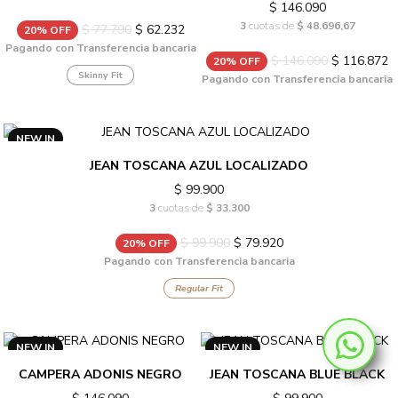
$ 146.090
3
cuotas de
$ 48.696,67
$ 77.790
$ 62.232
20% OFF
Pagando con Transferencia bancaria
$ 146.090
$ 116.872
20% OFF
Skinny Fit
Pagando con Transferencia bancaria
NEW IN
JEAN TOSCANA AZUL LOCALIZADO
$ 99.900
3
cuotas de
$ 33.300
$ 99.900
$ 79.920
20% OFF
Pagando con Transferencia bancaria
Regular Fit
NEW IN
NEW IN
CAMPERA ADONIS NEGRO
JEAN TOSCANA BLUE BLACK