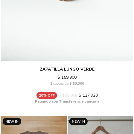
ZAPATILLA LUNGO VERDE
$ 159.900
3
cuotas de
$ 53.300
$ 159.900
$ 127.920
20% OFF
Pagando con Transferencia bancaria
NEW IN
NEW IN