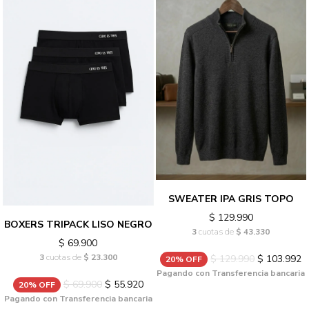
SWEATER IPA GRIS TOPO
$ 129.990
BOXERS TRIPACK LISO NEGRO
3
cuotas de
$ 43.330
$ 69.900
3
cuotas de
$ 23.300
$ 129.990
$ 103.992
20% OFF
Pagando con Transferencia bancaria
$ 69.900
$ 55.920
20% OFF
Pagando con Transferencia bancaria