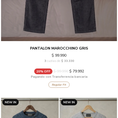
PANTALON MAROCCHINO GRIS
$ 99.990
3
cuotas de
$ 33.330
$ 99.990
$ 79.992
20% OFF
Pagando con Transferencia bancaria
Regular Fit
NEW IN
NEW IN