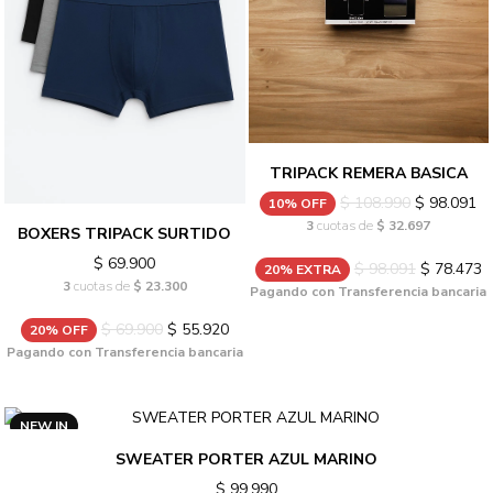
TRIPACK REMERA BASICA
$ 108.990
$ 98.091
10% OFF
3
cuotas de
$ 32.697
BOXERS TRIPACK SURTIDO
$ 69.900
$ 98.091
$ 78.473
20% EXTRA
3
cuotas de
$ 23.300
Pagando con Transferencia bancaria
$ 69.900
$ 55.920
20% OFF
Pagando con Transferencia bancaria
NEW IN
SWEATER PORTER AZUL MARINO
$ 99.990