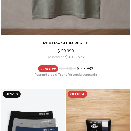
REMERA SOUR VERDE
$ 59.990
3
cuotas de
$ 19.996,67
$ 59.990
$ 47.992
20% OFF
Pagando con Transferencia bancaria
NEW IN
OFERTA