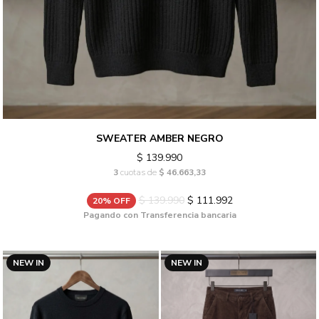
SWEATER AMBER NEGRO
$ 139.990
3
cuotas de
$ 46.663,33
$ 139.990
$ 111.992
20% OFF
Pagando con Transferencia bancaria
NEW IN
NEW IN