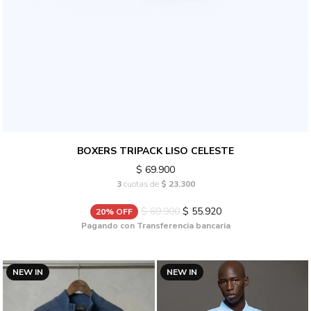
BOXERS TRIPACK LISO CELESTE
$ 69.900
3
cuotas de
$ 23.300
$ 69.900
$ 55.920
20% OFF
Pagando con Transferencia bancaria
NEW IN
NEW IN