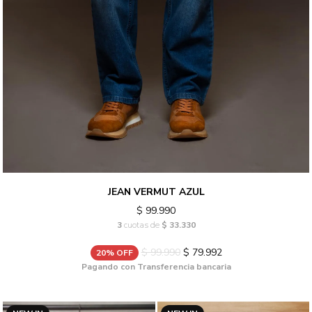
JEAN VERMUT AZUL
$ 99.990
3
cuotas de
$ 33.330
$ 99.990
$ 79.992
20% OFF
Pagando con Transferencia bancaria