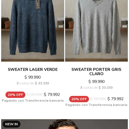
SWEATER LAGER VERDE
SWEATER PORTER GRIS
CLARO
$ 99.990
$ 99.990
3
cuotas de
$ 33.330
3
cuotas de
$ 33.330
$ 99.990
$ 79.992
20% OFF
$ 99.990
$ 79.992
20% OFF
Pagando con Transferencia bancaria
Pagando con Transferencia bancaria
NEW IN