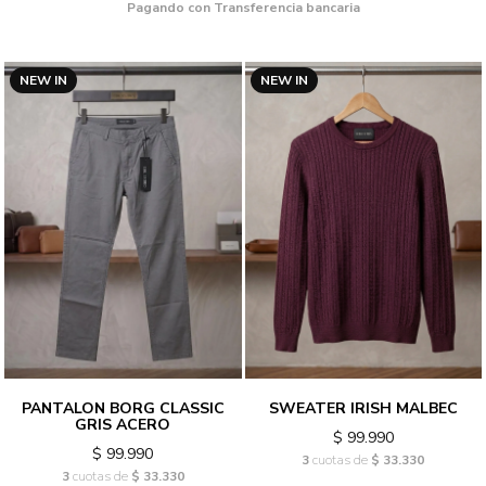
Pagando con Transferencia bancaria
NEW IN
NEW IN
PANTALON BORG CLASSIC
SWEATER IRISH MALBEC
GRIS ACERO
$ 99.990
$ 99.990
3
cuotas de
$ 33.330
3
cuotas de
$ 33.330