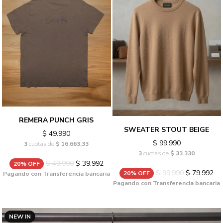
REMERA PUNCH GRIS
SWEATER STOUT BEIGE
$ 49.990
$ 99.990
3
cuotas de
$ 16.663,33
3
cuotas de
$ 33.330
$ 49.990
$ 39.992
20% OFF
$ 99.990
$ 79.992
20% OFF
Pagando con Transferencia bancaria
Pagando con Transferencia bancaria
NEW IN