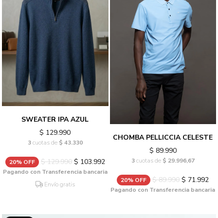
SWEATER IPA AZUL
$ 129.990
CHOMBA PELLICCIA CELESTE
3
cuotas de
$ 43.330
$ 89.990
3
cuotas de
$ 29.996,67
$ 129.990
$ 103.992
20% OFF
Pagando con Transferencia bancaria
$ 89.990
$ 71.992
20% OFF
Envío gratis
Pagando con Transferencia bancaria