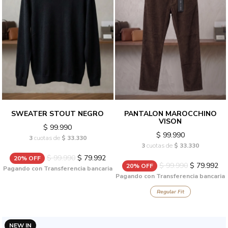
SWEATER STOUT NEGRO
PANTALON MAROCCHINO
VISON
$ 99.990
$ 99.990
3
cuotas de
$ 33.330
3
cuotas de
$ 33.330
$ 99.990
$ 79.992
20% OFF
$ 99.990
$ 79.992
20% OFF
Pagando con Transferencia bancaria
Pagando con Transferencia bancaria
Regular Fit
NEW IN