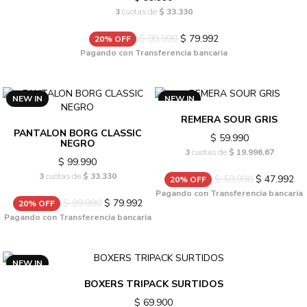
3
cuotas de
$ 33.330
$ 99.990
$ 79.992
20% OFF
Pagando con Transferencia bancaria
NEW IN
NEW IN
REMERA SOUR GRIS
PANTALON BORG CLASSIC
$ 59.990
NEGRO
3
cuotas de
$ 19.996,67
$ 99.990
3
cuotas de
$ 33.330
$ 59.990
$ 47.992
20% OFF
Pagando con Transferencia bancaria
$ 99.990
$ 79.992
20% OFF
Pagando con Transferencia bancaria
NEW IN
BOXERS TRIPACK SURTIDOS
$ 69.900