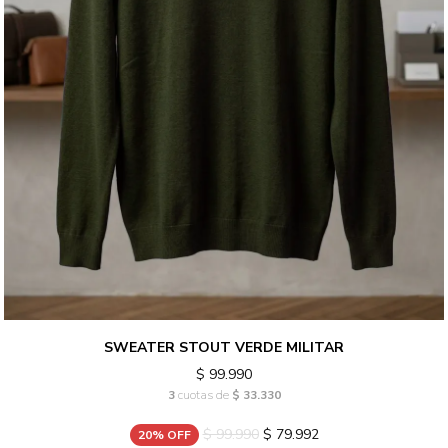
SWEATER STOUT VERDE MILITAR
$ 99.990
3
cuotas de
$ 33.330
$ 99.990
$ 79.992
20% OFF