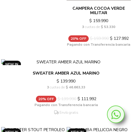
CAMPERA COCOA VERDE
MILITAR
$ 159.990
3
cuotas de
$ 53.330
$ 159.990
$ 127.992
20% OFF
Pagando con Transferencia bancaria
NEW IN
SWEATER AMBER AZUL MARINO
$ 139.990
3
cuotas de
$ 46.663,33
$ 139.990
$ 111.992
20% OFF
Pagando con Transferencia bancaria
Envío gratis