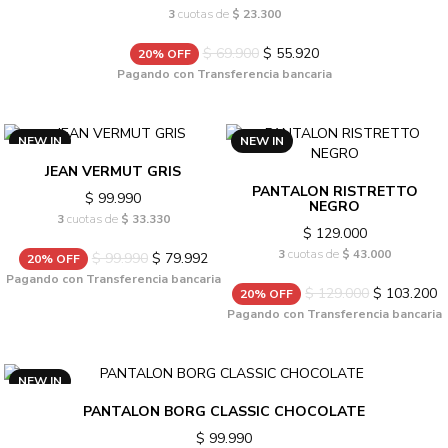
3
cuotas de
$ 23.300
$ 69.900
$ 55.920
20% OFF
Pagando con Transferencia bancaria
NEW IN
NEW IN
JEAN VERMUT GRIS
PANTALON RISTRETTO
$ 99.990
NEGRO
3
cuotas de
$ 33.330
$ 129.000
3
cuotas de
$ 43.000
$ 99.990
$ 79.992
20% OFF
Pagando con Transferencia bancaria
$ 129.000
$ 103.200
20% OFF
Pagando con Transferencia bancaria
NEW IN
PANTALON BORG CLASSIC CHOCOLATE
$ 99.990