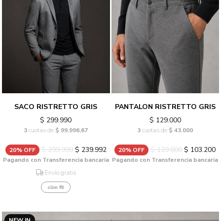
SACO RISTRETTO GRIS
PANTALON RISTRETTO GRIS
$ 299.990
$ 129.000
3
cuotas de
$ 99.996,67
3
cuotas de
$ 43.000
$ 299.990
$ 239.992
$ 129.000
$ 103.200
20% OFF
20% OFF
Pagando con Transferencia bancaria
Pagando con Transferencia bancaria
Envío gratis
slim fit
NEW IN