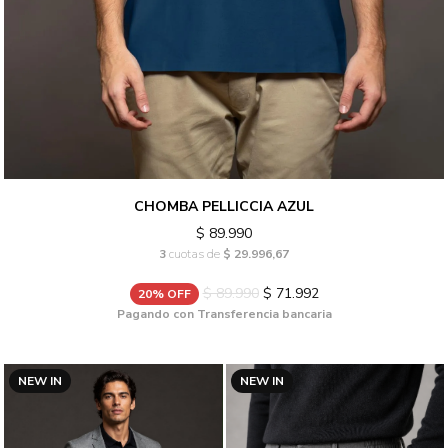
CHOMBA PELLICCIA AZUL
$ 89.990
3
cuotas de
$ 29.996,67
$ 89.990
$ 71.992
20% OFF
Pagando con Transferencia bancaria
NEW IN
NEW IN