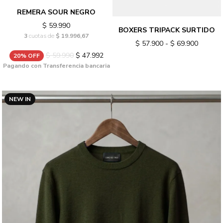
REMERA SOUR NEGRO
$ 59.990
BOXERS TRIPACK SURTIDO
3
cuotas de
$ 19.996,67
$ 57.900 - $ 69.900
$ 59.990
$ 47.992
20% OFF
Pagando con Transferencia bancaria
NEW IN