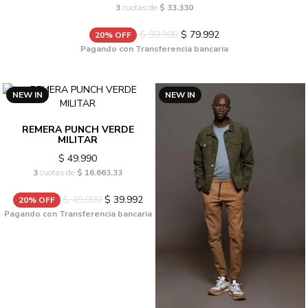
3
cuotas de
$ 33.330
$ 99.990
$ 79.992
20% OFF
Pagando con Transferencia bancaria
NEW IN
NEW IN
REMERA PUNCH VERDE
MILITAR
$ 49.990
3
cuotas de
$ 16.663,33
$ 49.990
$ 39.992
20% OFF
Pagando con Transferencia bancaria