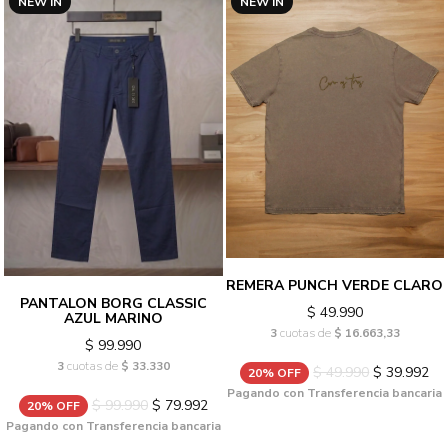
NEW IN
NEW IN
REMERA PUNCH VERDE CLARO
PANTALON BORG CLASSIC
$ 49.990
AZUL MARINO
3
cuotas de
$ 16.663,33
$ 99.990
3
cuotas de
$ 33.330
$ 49.990
$ 39.992
20% OFF
Pagando con Transferencia bancaria
$ 99.990
$ 79.992
20% OFF
Pagando con Transferencia bancaria