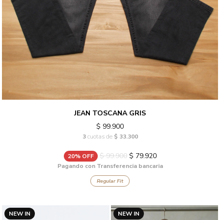
JEAN TOSCANA GRIS
$ 99.900
3
cuotas de
$ 33.300
$ 99.900
$ 79.920
20% OFF
Pagando con Transferencia bancaria
Regular Fit
NEW IN
NEW IN