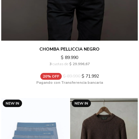
CHOMBA PELLICCIA NEGRO
$ 89.990
3
cuotas de
$ 29.996,67
$ 89.990
$ 71.992
20% OFF
Pagando con Transferencia bancaria
NEW IN
NEW IN