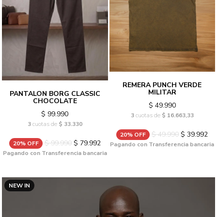
REMERA PUNCH VERDE
MILITAR
PANTALON BORG CLASSIC
CHOCOLATE
$ 49.990
$ 99.990
3
cuotas de
$ 16.663,33
3
cuotas de
$ 33.330
$ 49.990
$ 39.992
20% OFF
$ 99.990
$ 79.992
20% OFF
Pagando con Transferencia bancaria
Pagando con Transferencia bancaria
NEW IN