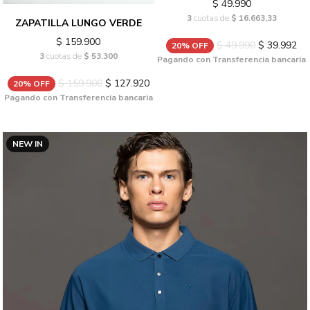
$ 49.990
3
cuotas de
$ 16.663,33
ZAPATILLA LUNGO VERDE
$ 159.900
$ 49.990
$ 39.992
20% OFF
3
cuotas de
$ 53.300
Pagando con Transferencia bancaria
$ 159.900
$ 127.920
20% OFF
Pagando con Transferencia bancaria
NEW IN