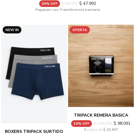
$ 59.990
$ 47.992
20% OFF
Pagando con Transferencia bancaria
NEW IN
OFERTA
TRIPACK REMERA BASICA
$ 108.990
$ 98.091
10% OFF
3
cuotas de
$ 32.697
BOXERS TRIPACK SURTIDO