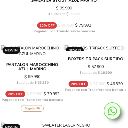
SWEATER STOUT AZUL MARINO
$ 99.990
3
cuotas de
$ 33.330
$ 99.990
$ 79.992
20% OFF
Pagando con Transferencia bancaria
NEW IN
NEW IN
BOXERS TRIPACK SURTIDO
PANTALON MAROCCHINO
$ 57.900
AZUL MARINO
3
cuotas de
$ 19.300
$ 99.990
3
cuotas de
$ 33.330
$ 57.900
$ 46.320
20% OFF
Pagando con Transferencia bancaria
$ 99.990
$ 79.992
20% OFF
Pagando con Transferencia bancaria
Regular Fit
NEW IN