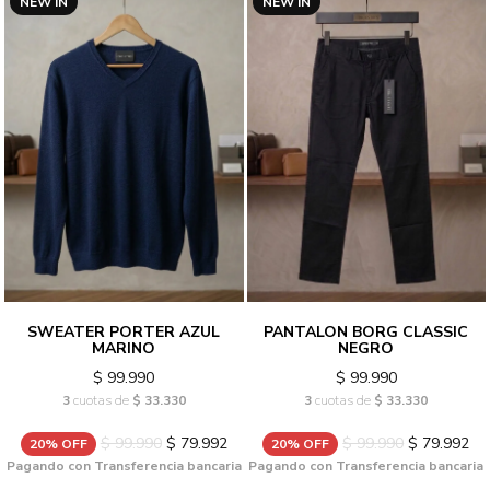
NEW IN
NEW IN
SWEATER PORTER AZUL
PANTALON BORG CLASSIC
MARINO
NEGRO
$ 99.990
$ 99.990
3
cuotas de
$ 33.330
3
cuotas de
$ 33.330
$ 99.990
$ 79.992
$ 99.990
$ 79.992
20% OFF
20% OFF
Pagando con Transferencia bancaria
Pagando con Transferencia bancaria