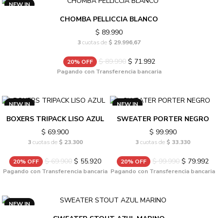
NEW IN
CHOMBA PELLICCIA BLANCO
$ 89.990
3
cuotas de
$ 29.996,67
$ 89.990
$ 71.992
20% OFF
Pagando con Transferencia bancaria
NEW IN
NEW IN
BOXERS TRIPACK LISO AZUL
SWEATER PORTER NEGRO
$ 69.900
$ 99.990
3
cuotas de
$ 23.300
3
cuotas de
$ 33.330
$ 69.900
$ 55.920
$ 99.990
$ 79.992
20% OFF
20% OFF
Pagando con Transferencia bancaria
Pagando con Transferencia bancaria
NEW IN