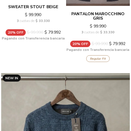
SWEATER STOUT BEIGE
PANTALON MAROCCHINO
$ 99.990
GRIS
3
cuotas de
$ 33.330
$ 99.990
$ 99.990
$ 79.992
3
cuotas de
$ 33.330
20% OFF
Pagando con Transferencia bancaria
$ 99.990
$ 79.992
20% OFF
Pagando con Transferencia bancaria
Regular Fit
NEW IN