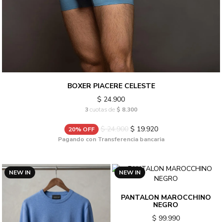
BOXER PIACERE CELESTE
$ 24.900
3
cuotas de
$ 8.300
$ 24.900
$ 19.920
20% OFF
Pagando con Transferencia bancaria
NEW IN
NEW IN
PANTALON MAROCCHINO
NEGRO
$ 99.990