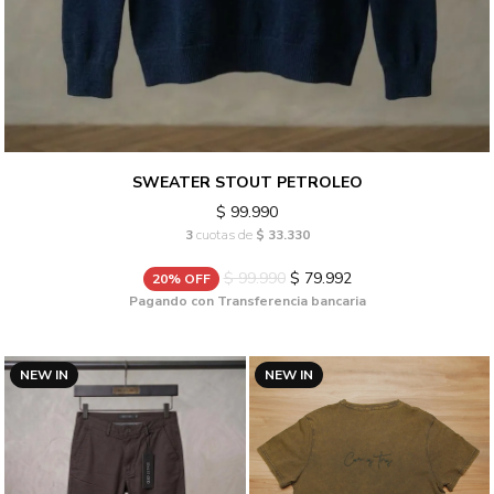
SWEATER STOUT PETROLEO
$ 99.990
3
cuotas de
$ 33.330
$ 99.990
$ 79.992
20% OFF
Pagando con Transferencia bancaria
NEW IN
NEW IN