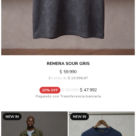
REMERA SOUR GRIS
$ 59.990
3
cuotas de
$ 19.996,67
$ 59.990
$ 47.992
20% OFF
Pagando con Transferencia bancaria
NEW IN
NEW IN