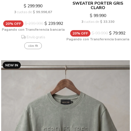
SWEATER PORTER GRIS
$ 299.990
CLARO
3
cuotas de
$ 99.996,67
$ 99.990
3
cuotas de
$ 33.330
$ 299.990
$ 239.992
20% OFF
Pagando con Transferencia bancaria
$ 99.990
$ 79.992
20% OFF
Envío gratis
Pagando con Transferencia bancaria
slim fit
NEW IN