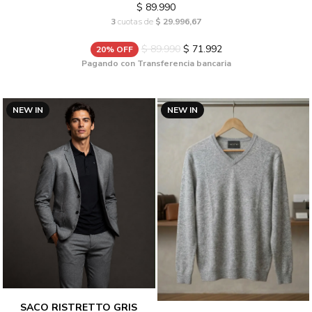
$ 89.990
3
cuotas de
$ 29.996,67
$ 89.990
$ 71.992
20% OFF
Pagando con Transferencia bancaria
NEW IN
NEW IN
SACO RISTRETTO GRIS