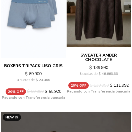
SWEATER AMBER
CHOCOLATE
BOXERS TRIPACK LISO GRIS
$ 139.990
$ 69.900
3
cuotas de
$ 46.663,33
3
cuotas de
$ 23.300
$ 139.990
$ 111.992
20% OFF
$ 69.900
$ 55.920
Pagando con Transferencia bancaria
20% OFF
Pagando con Transferencia bancaria
NEW IN