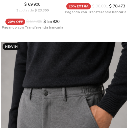
$ 69.900
$ 98.091
$ 78.473
20% EXTRA
3
cuotas de
$ 23.300
Pagando con Transferencia bancaria
$ 69.900
$ 55.920
20% OFF
Pagando con Transferencia bancaria
NEW IN