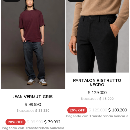
PANTALON RISTRETTO
NEGRO
$ 129.000
JEAN VERMUT GRIS
3
cuotas de
$ 43.000
$ 99.990
$ 129.000
$ 103.200
20% OFF
3
cuotas de
$ 33.330
Pagando con Transferencia bancaria
$ 99.990
$ 79.992
20% OFF
Pagando con Transferencia bancaria