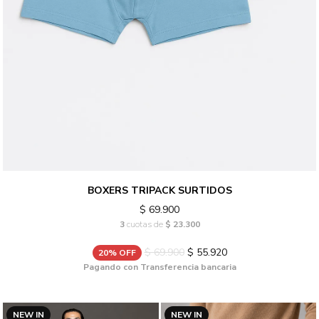
BOXERS TRIPACK SURTIDOS
$ 69.900
3
cuotas de
$ 23.300
$ 69.900
$ 55.920
20% OFF
Pagando con Transferencia bancaria
NEW IN
NEW IN