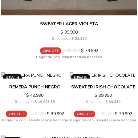
SWEATER LAGER VIOLETA
$ 99.990
3
cuotas de
$ 33.330
$ 99.990
$ 79.992
20% OFF
Pagando con Transferencia bancaria
NEW IN
NEW IN
REMERA PUNCH NEGRO
SWEATER IRISH CHOCOLATE
$ 49.990
$ 99.990
3
cuotas de
$ 16.663,33
3
cuotas de
$ 33.330
$ 49.990
$ 39.992
$ 99.990
$ 79.992
20% OFF
20% OFF
Pagando con Transferencia bancaria
Pagando con Transferencia bancaria