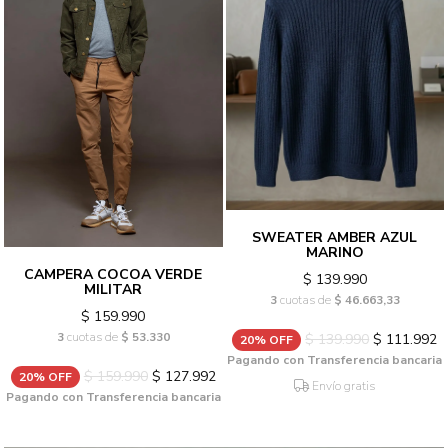
SWEATER AMBER AZUL
MARINO
CAMPERA COCOA VERDE
$ 139.990
MILITAR
3
cuotas de
$ 46.663,33
$ 159.990
3
cuotas de
$ 53.330
$ 139.990
$ 111.992
20% OFF
Pagando con Transferencia bancaria
$ 159.990
$ 127.992
20% OFF
Envío gratis
Pagando con Transferencia bancaria