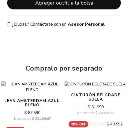
Agregar outfit a la bolsa
¿Dudas? Contáctate con un
Asesor Personal
Compralo por separado
CINTURÓN BELGRADE
SUELA
JEAN AMSTERDAM AZUL
PLENO
$ 61.990
$ 87.590
3
cuotas de
$ 20.663,33
3
cuotas de
$ 29.196,67
$ 61.990
$ 49.592
20% OFF