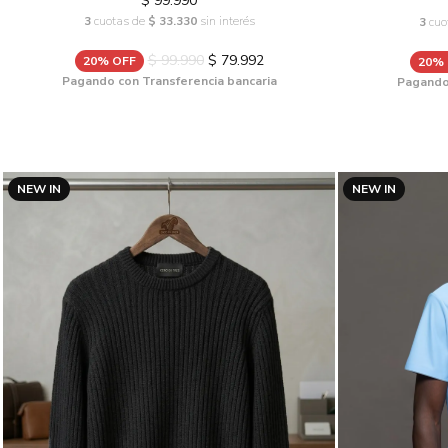
$ 99.990
3
cuotas de
$ 33.330
sin interés
3
cuo
$ 99.990
$ 79.992
20% OFF
20%
Pagando con Transferencia bancaria
Pagando 
NEW IN
NEW IN