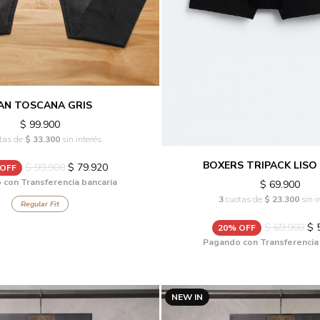
EAN TOSCANA GRIS
$ 99.900
tas de
$ 33.300
sin interés
BOXERS TRIPACK LISO
$ 99.900
$ 79.920
 OFF
con Transferencia bancaria
$ 69.900
3
cuotas de
$ 23.300
sin i
Regular Fit
$ 69.900
$ 
20% OFF
Pagando con Transferencia
NEW IN