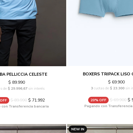
BOXERS TRIPACK LISO 
A PELLICCIA CELESTE
$ 69.900
$ 89.990
3
cuotas de
$ 23.300
sin i
as de
$ 29.996,67
sin interés
$ 69.900
$ 
$ 89.990
$ 71.992
20% OFF
 OFF
Pagando con Transferencia
con Transferencia bancaria
NEW IN