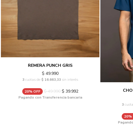
REMERA PUNCH GRIS
$ 49.990
3
cuotas de
$ 16.663,33
sin interés
CHO
$ 49.990
$ 39.992
20% OFF
Pagando con Transferencia bancaria
3
cuot
20%
Pagando 