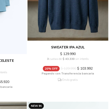
SWEATER IPA AZUL
$ 129.990
3
cuotas de
$ 43.330
sin interés
CELESTE
$ 129.990
$ 103.992
20% OFF
nterés
Pagando con Transferencia bancaria
Envío gratis
55.920
 bancaria
NEW IN