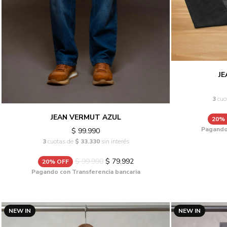
J
3
cuo
JEAN VERMUT AZUL
20%
Pagando 
$ 99.990
3
cuotas de
$ 33.330
sin interés
$ 99.990
$ 79.992
20% OFF
Pagando con Transferencia bancaria
NEW IN
NEW IN