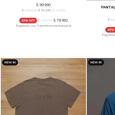
$ 99.990
PANTA
3
cuotas de
$ 33.330
sin interés
3
cuo
$ 99.990
$ 79.992
20% OFF
Pagando con Transferencia bancaria
20%
Pagando 
NEW IN
NEW IN