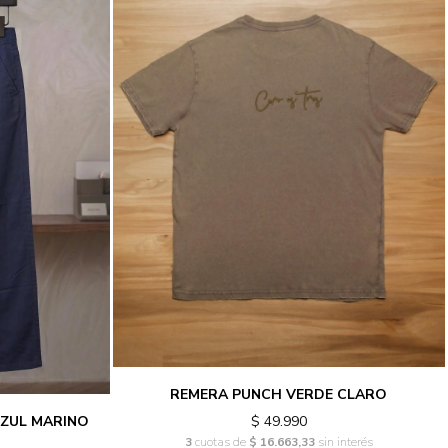
REMERA PUNCH VERDE CLARO
$ 49.990
AZUL MARINO
3
cuotas de
$ 16.663,33
sin interés