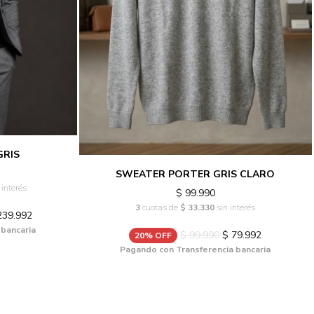
GRIS
SWEATER PORTER GRIS CLARO
 interés
$ 99.990
3
cuotas de
$ 33.330
sin interés
239.992
 bancaria
$ 99.990
$ 79.992
20% OFF
Pagando con Transferencia bancaria