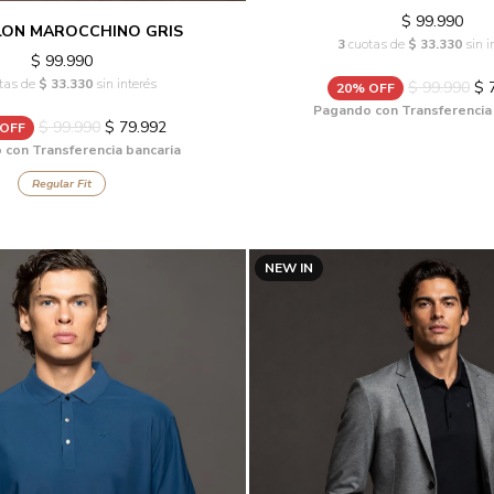
$ 99.990
LON MAROCCHINO GRIS
3
cuotas de
$ 33.330
sin i
$ 99.990
tas de
$ 33.330
sin interés
$ 99.990
$ 
20% OFF
Pagando con Transferencia
$ 99.990
$ 79.992
 OFF
con Transferencia bancaria
Regular Fit
NEW IN