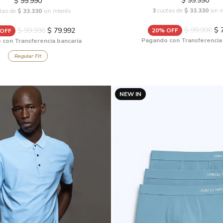
$ 99.990
$ 99.990
3
cuotas de
$ 33.330
sin i
tas de
$ 33.330
sin interés
$ 99.990
$ 
$ 99.990
$ 79.992
20% OFF
 OFF
Pagando con Transferencia
con Transferencia bancaria
Regular Fit
NEW IN