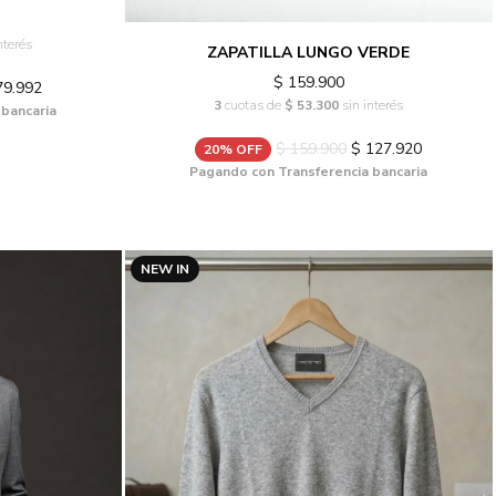
nterés
ZAPATILLA LUNGO VERDE
$ 159.900
79.992
3
cuotas de
$ 53.300
sin interés
 bancaria
$ 159.900
$ 127.920
20% OFF
Pagando con Transferencia bancaria
NEW IN