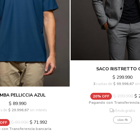
SACO RISTRETTO 
$ 299.990
3
cuotas de
$ 99.996,67
sin
MBA PELLICCIA AZUL
$ 299.990
$ 
20% OFF
Pagando con Transferencia
$ 89.990
as de
$ 29.996,67
sin interés
Envío gratis
slim fit
$ 89.990
$ 71.992
 OFF
con Transferencia bancaria