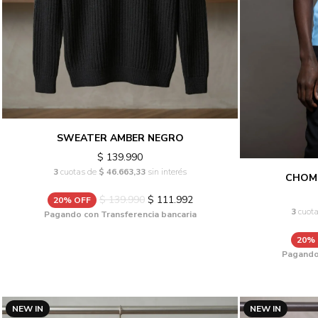
SWEATER AMBER NEGRO
$ 139.990
3
cuotas de
$ 46.663,33
sin interés
CHOMB
$ 139.990
$ 111.992
20% OFF
3
cuot
Pagando con Transferencia bancaria
20%
Pagando 
NEW IN
NEW IN