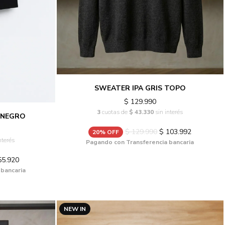
SWEATER IPA GRIS TOPO
$ 129.990
3
cuotas de
$ 43.330
sin interés
 NEGRO
$ 129.990
$ 103.992
20% OFF
nterés
Pagando con Transferencia bancaria
55.920
 bancaria
NEW IN