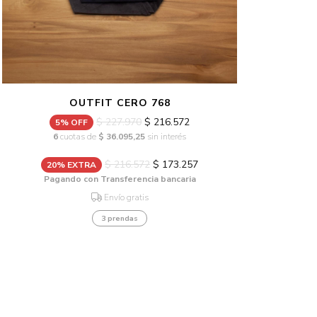
OUTFIT CERO 768
$ 227.970
$ 216.572
5% OFF
6
cuotas de
$ 36.095,25
sin interés
$ 216.572
$ 173.257
20% EXTRA
Pagando con Transferencia bancaria
Envío gratis
3 prendas