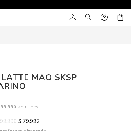
checkroom
search
account_circle
shopping_bag
 LATTE MAO SKSP
ARINO
 33.330
sin interés
 99.990
$ 79.992