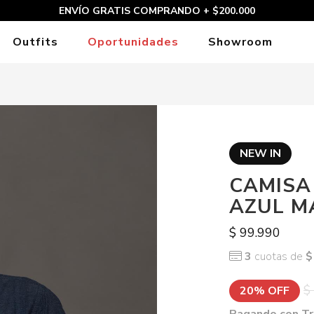
ENVÍO GRATIS COMPRANDO + $200.000
Outfits
Oportunidades
Showroom
NEW IN
CAMISA
AZUL M
$ 99.990
3
cuotas de
$
$
20% OFF