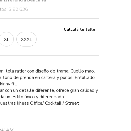
ansferencia bancaria
stos: $ 82.636
Calculá tu talle
XL
XXXL
, tela ratier con diseño de trama. Cuello mao,
a tono de prenda en cartera y puños. Entallado
kinny fit.
ar con un detalle diferente, ofrece gran calidad y
da un estilo único y diferenciado.
estras líneas Office/ Cocktail / Street
OMLAM