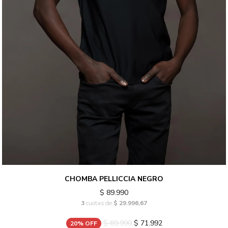
CHOMBA PELLICCIA NEGRO
$ 89.990
3
cuotas de
$ 29.996,67
$ 89.990
$ 71.992
20% OFF