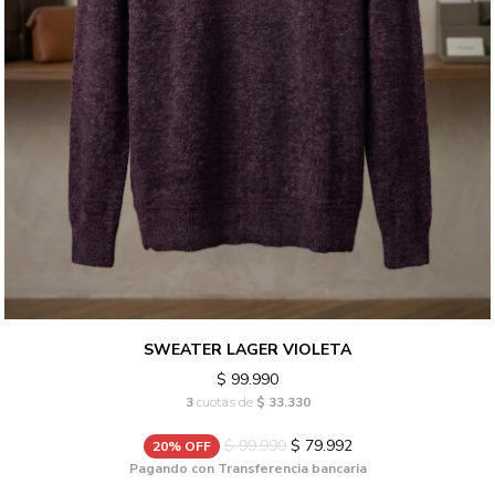
SWEATER LAGER VIOLETA
$ 99.990
3
cuotas de
$ 33.330
$ 99.990
$ 79.992
20% OFF
Pagando con Transferencia bancaria