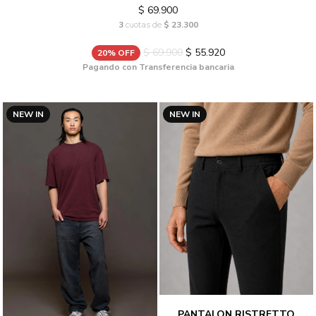
$ 69.900
3
cuotas de
$ 23.300
$ 69.900
$ 55.920
20% OFF
Pagando con Transferencia bancaria
NEW IN
NEW IN
PANTALON RISTRETTO