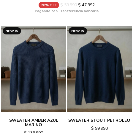
$ 59.990
$ 47.992
20% OFF
Pagando con Transferencia bancaria
NEW IN
NEW IN
SWEATER AMBER AZUL
SWEATER STOUT PETROLEO
MARINO
$ 99.990
$ 139.990