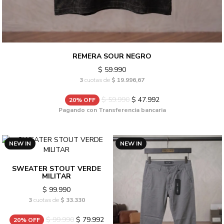
REMERA SOUR NEGRO
$ 59.990
3
cuotas de
$ 19.996,67
$ 59.990
$ 47.992
20% OFF
Pagando con Transferencia bancaria
NEW IN
NEW IN
SWEATER STOUT VERDE
MILITAR
$ 99.990
3
cuotas de
$ 33.330
$ 99.990
$ 79.992
20% OFF