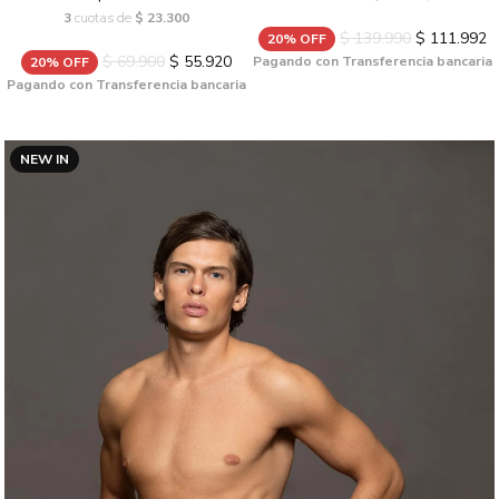
3
cuotas de
$ 23.300
$ 139.990
$ 111.992
20% OFF
$ 69.900
$ 55.920
Pagando con Transferencia bancaria
20% OFF
Pagando con Transferencia bancaria
NEW IN