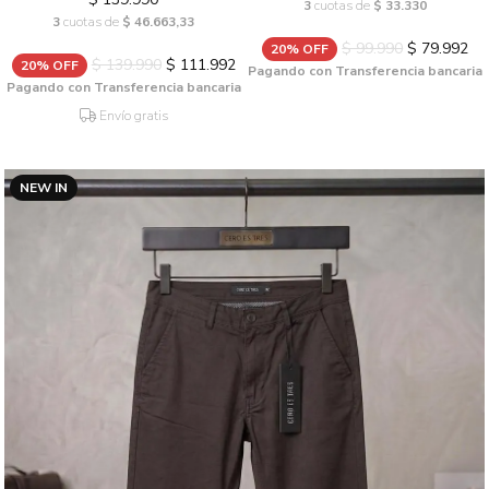
3
cuotas de
$ 33.330
3
cuotas de
$ 46.663,33
$ 99.990
$ 79.992
20% OFF
$ 139.990
$ 111.992
20% OFF
Pagando con Transferencia bancaria
Pagando con Transferencia bancaria
Envío gratis
NEW IN