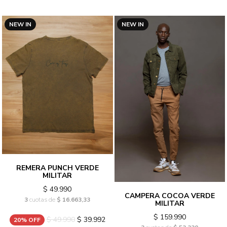
NEW IN
NEW IN
REMERA PUNCH VERDE
MILITAR
$ 49.990
CAMPERA COCOA VERDE
3
cuotas de
$ 16.663,33
MILITAR
$ 159.990
$ 49.990
$ 39.992
20% OFF