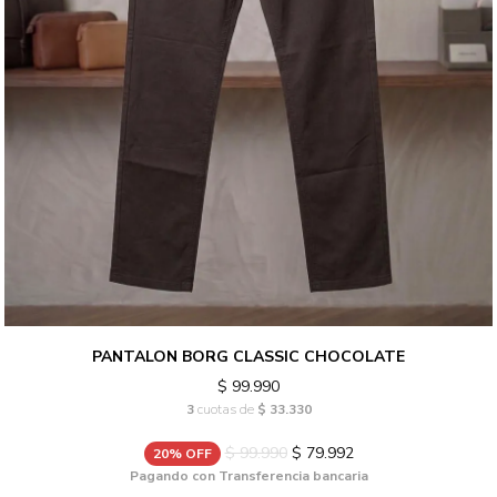
PANTALON BORG CLASSIC CHOCOLATE
$ 99.990
3
cuotas de
$ 33.330
$ 99.990
$ 79.992
20% OFF
Pagando con Transferencia bancaria