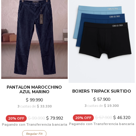
PANTALON MAROCCHINO
BOXERS TRIPACK SURTIDO
AZUL MARINO
$ 57.900
$ 99.990
3
cuotas de
$ 19.300
3
cuotas de
$ 33.330
$ 57.900
$ 46.320
20% OFF
$ 99.990
$ 79.992
20% OFF
Pagando con Transferencia bancaria
Pagando con Transferencia bancaria
Regular Fit