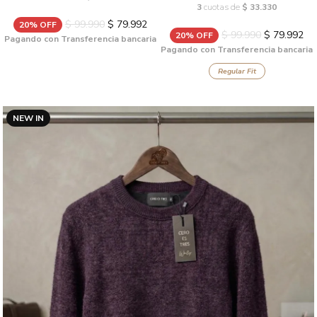
3
cuotas de
$ 33.330
$ 99.990
$ 79.992
20% OFF
$ 99.990
$ 79.992
20% OFF
Pagando con Transferencia bancaria
Pagando con Transferencia bancaria
Regular Fit
NEW IN