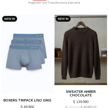
Pagando con Transferencia bancaria
NEW IN
NEW IN
SWEATER AMBER
CHOCOLATE
BOXERS TRIPACK LISO GRIS
$ 139.990
$ 69.900
3
cuotas de
$ 46.663,33