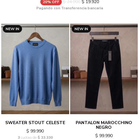
$ 24.900
$ 19.920
20% OFF
Pagando con Transferencia bancaria
NEW IN
NEW IN
SWEATER STOUT CELESTE
PANTALON MAROCCHINO
NEGRO
$ 99.990
$ 99.990
3
cuotas de
$ 33.330