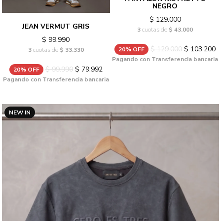
NEGRO
$ 129.000
JEAN VERMUT GRIS
3
cuotas de
$ 43.000
$ 99.990
$ 129.000
$ 103.200
20% OFF
3
cuotas de
$ 33.330
Pagando con Transferencia bancaria
$ 99.990
$ 79.992
20% OFF
Pagando con Transferencia bancaria
NEW IN