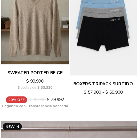
SWEATER PORTER BEIGE
$ 99.990
BOXERS TRIPACK SURTIDO
3
cuotas de
$ 33.330
$ 57.900 - $ 69.900
$ 99.990
$ 79.992
20% OFF
Pagando con Transferencia bancaria
NEW IN