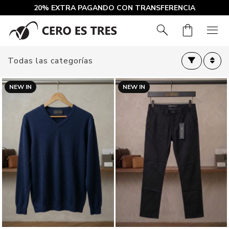
20% EXTRA PAGANDO CON TRANSFERENCIA
search
shopping_bag
menu
Todas las categorías
NEW IN
NEW IN