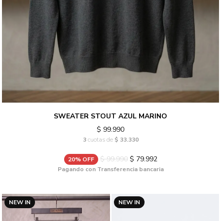
SWEATER STOUT AZUL MARINO
$ 99.990
3
cuotas de
$ 33.330
$ 99.990
$ 79.992
20% OFF
Pagando con Transferencia bancaria
NEW IN
NEW IN