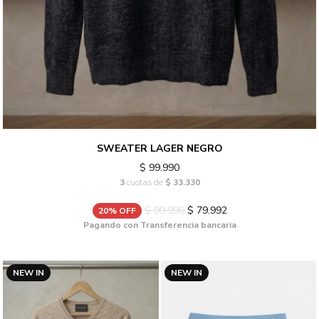
SWEATER LAGER NEGRO
$ 99.990
3
cuotas de
$ 33.330
$ 99.990
$ 79.992
20% OFF
Pagando con Transferencia bancaria
NEW IN
NEW IN