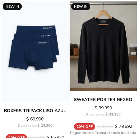
NEW IN
NEW IN
SWEATER PORTER NEGRO
$ 99.990
BOXERS TRIPACK LISO AZUL
3
cuotas de
$ 33.330
$ 69.900
3
cuotas de
$ 23.300
$ 99.990
$ 79.992
20% OFF
Pagando con Transferencia bancaria
$ 69.900
$ 55.920
20% OFF