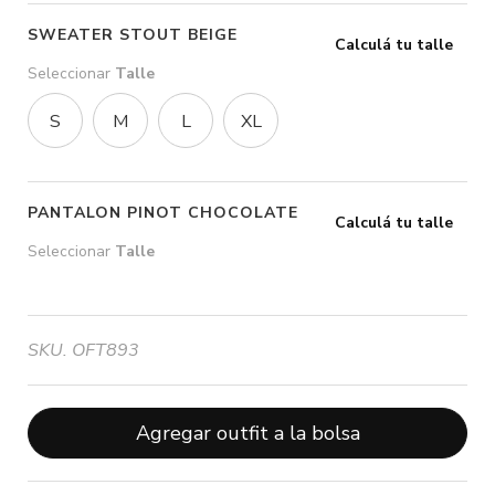
SWEATER STOUT BEIGE
Calculá tu talle
Seleccionar
Talle
S
M
L
XL
PANTALON PINOT CHOCOLATE
Calculá tu talle
Seleccionar
Talle
SKU. OFT893
Agregar outfit a la bolsa