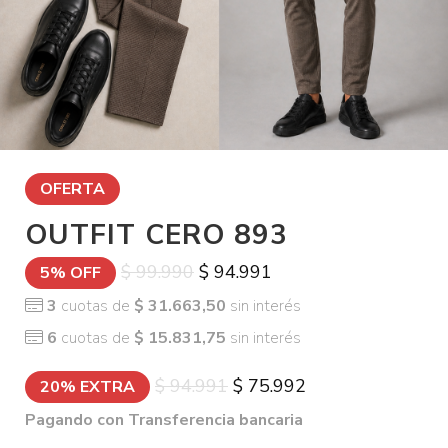
OFERTA
OUTFIT CERO 893
$ 99.990
$ 94.991
5% OFF
3
cuotas de
$ 31.663,50
sin interés
6
cuotas de
$ 15.831,75
sin interés
$ 94.991
$ 75.992
20% EXTRA
Pagando con Transferencia bancaria