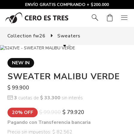
ENVÍO GRATIS COMPRANDO + $200.000
search
shopping_bag
menu
Collection fw26
Sweaters
NEW IN
SWEATER MALIBU VERDE
$ 99.900
3
cuotas de
$ 33.300
sin interés
$ 99.900
$ 79.920
20% OFF
Pagando con Transferencia bancaria
Precio sin impuestos: $ 82.562