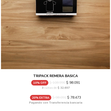
TRIPACK REMERA BASICA
$ 108.990
$ 98.091
10% OFF
3
cuotas de
$ 32.697
$ 98.091
$ 78.473
20% EXTRA
Pagando con Transferencia bancaria