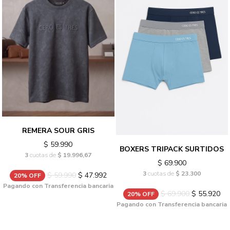
REMERA SOUR GRIS
$ 59.990
BOXERS TRIPACK SURTIDOS
3
cuotas de
$ 19.996,67
$ 69.900
3
cuotas de
$ 23.300
$ 59.990
$ 47.992
20% OFF
Pagando con Transferencia bancaria
$ 69.900
$ 55.920
20% OFF
Pagando con Transferencia bancaria