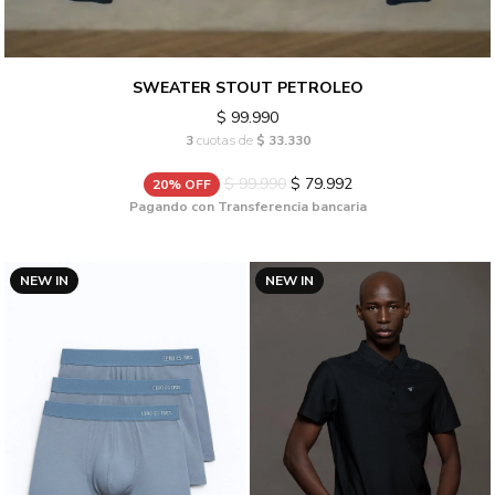
SWEATER STOUT PETROLEO
$ 99.990
3
cuotas de
$ 33.330
$ 99.990
$ 79.992
20% OFF
Pagando con Transferencia bancaria
NEW IN
NEW IN