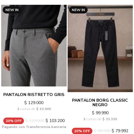
NEW IN
NEW IN
PANTALON RISTRETTO GRIS
PANTALON BORG CLASSIC
$ 129.000
NEGRO
3
cuotas de
$ 43.000
$ 99.990
3
cuotas de
$ 33.330
$ 129.000
$ 103.200
20% OFF
Pagando con Transferencia bancaria
$ 99.990
$ 79.992
20% OFF