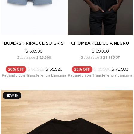
BOXERS TRIPACK LISO GRIS
CHOMBA PELLICCIA NEGRO
$ 69.900
$ 89.990
3
cuotas de
$ 23.300
3
cuotas de
$ 29.996,67
$ 69.900
$ 55.920
$ 89.990
$ 71.992
20% OFF
20% OFF
Pagando con Transferencia bancaria
Pagando con Transferencia bancaria
NEW IN