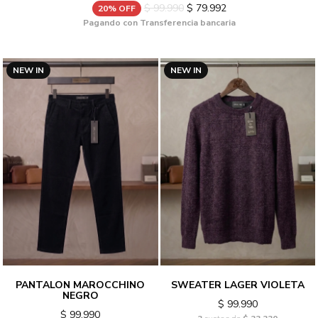
$ 99.990
$ 79.992
20% OFF
Pagando con Transferencia bancaria
NEW IN
NEW IN
SWEATER LAGER VIOLETA
PANTALON MAROCCHINO
NEGRO
$ 99.990
$ 99.990