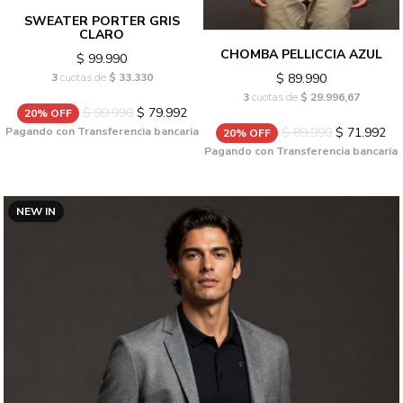
SWEATER PORTER GRIS
CLARO
CHOMBA PELLICCIA AZUL
$ 99.990
$ 89.990
3
cuotas de
$ 33.330
3
cuotas de
$ 29.996,67
$ 99.990
$ 79.992
20% OFF
$ 89.990
$ 71.992
Pagando con Transferencia bancaria
20% OFF
Pagando con Transferencia bancaria
NEW IN