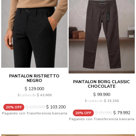
PANTALON RISTRETTO
NEGRO
PANTALON BORG CLASSIC
CHOCOLATE
$ 129.000
$ 99.990
3
cuotas de
$ 43.000
3
cuotas de
$ 33.330
$ 129.000
$ 103.200
20% OFF
$ 99.990
$ 79.992
20% OFF
Pagando con Transferencia bancaria
Pagando con Transferencia bancaria