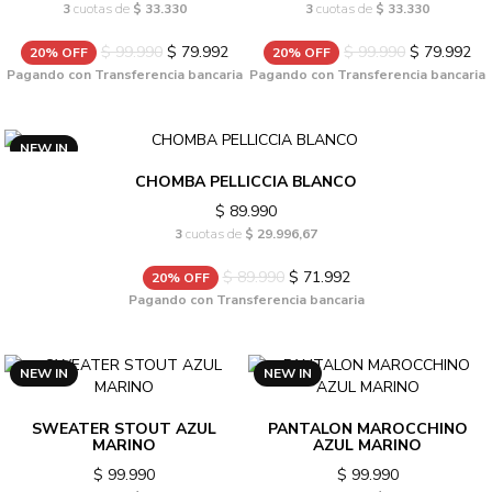
3
cuotas de
$ 33.330
3
cuotas de
$ 33.330
$ 99.990
$ 79.992
$ 99.990
$ 79.992
20% OFF
20% OFF
Pagando con Transferencia bancaria
Pagando con Transferencia bancaria
NEW IN
CHOMBA PELLICCIA BLANCO
$ 89.990
3
cuotas de
$ 29.996,67
$ 89.990
$ 71.992
20% OFF
Pagando con Transferencia bancaria
NEW IN
NEW IN
SWEATER STOUT AZUL
PANTALON MAROCCHINO
MARINO
AZUL MARINO
$ 99.990
$ 99.990