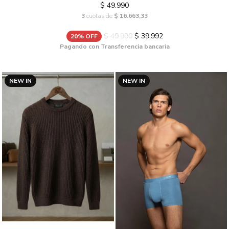
$ 49.990
3
cuotas de
$ 16.663,33
$ 49.990
$ 39.992
20% OFF
Pagando con Transferencia bancaria
NEW IN
NEW IN