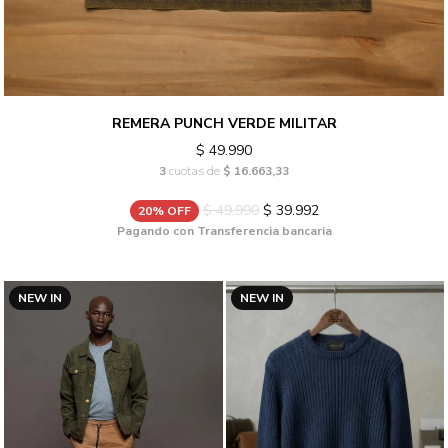
REMERA PUNCH VERDE MILITAR
$ 49.990
3
cuotas de
$ 16.663,33
$ 49.990
$ 39.992
20% OFF
Pagando con Transferencia bancaria
NEW IN
NEW IN