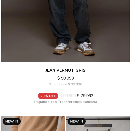
JEAN VERMUT GRIS
$ 99.990
3
cuotas de
$ 33.330
$ 99.990
$ 79.992
20% OFF
Pagando con Transferencia bancaria
NEW IN
NEW IN