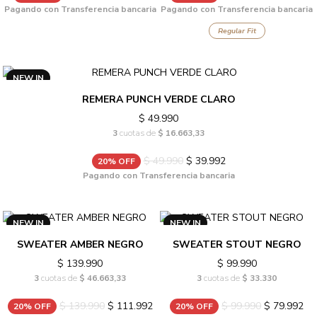
Pagando con Transferencia bancaria
Pagando con Transferencia bancaria
Regular Fit
NEW IN
REMERA PUNCH VERDE CLARO
$ 49.990
3
cuotas de
$ 16.663,33
$ 49.990
$ 39.992
20% OFF
Pagando con Transferencia bancaria
NEW IN
NEW IN
SWEATER AMBER NEGRO
SWEATER STOUT NEGRO
$ 139.990
$ 99.990
3
cuotas de
$ 46.663,33
3
cuotas de
$ 33.330
$ 139.990
$ 111.992
$ 99.990
$ 79.992
20% OFF
20% OFF