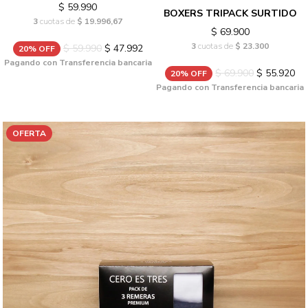
$ 59.990
BOXERS TRIPACK SURTIDO
3
cuotas de
$ 19.996,67
$ 69.900
3
cuotas de
$ 23.300
$ 59.990
$ 47.992
20% OFF
Pagando con Transferencia bancaria
$ 69.900
$ 55.920
20% OFF
Pagando con Transferencia bancaria
OFERTA