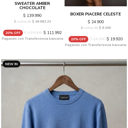
SWEATER AMBER
CHOCOLATE
BOXER PIACERE CELESTE
$ 139.990
$ 24.900
3
cuotas de
$ 46.663,33
3
cuotas de
$ 8.300
$ 139.990
$ 111.992
20% OFF
$ 24.900
$ 19.920
Pagando con Transferencia bancaria
20% OFF
Pagando con Transferencia bancaria
NEW IN