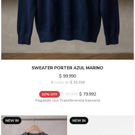
SWEATER PORTER AZUL MARINO
$ 99.990
3
cuotas de
$ 33.330
$ 99.990
$ 79.992
20% OFF
Pagando con Transferencia bancaria
NEW IN
NEW IN