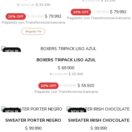
3
cuotas de
$ 33.330
3
cuotas de
$ 33.330
$ 99.990
$ 79.992
20% OFF
$ 99.990
$ 79.992
20% OFF
Pagando con Transferencia bancaria
Pagando con Transferencia bancaria
Regular Fit
NEW IN
BOXERS TRIPACK LISO AZUL
$ 69.900
3
cuotas de
$ 23.300
$ 69.900
$ 55.920
20% OFF
Pagando con Transferencia bancaria
NEW IN
NEW IN
SWEATER PORTER NEGRO
SWEATER IRISH CHOCOLATE
$ 99.990
$ 99.990