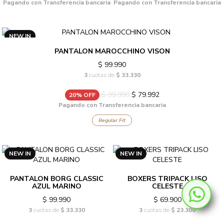
Pagando con Transferencia bancaria
Pagando con Transferencia bancaria
NEW IN
PANTALON MAROCCHINO VISON
$ 99.990
3
cuotas de
$ 33.330
$ 99.990
$ 79.992
20% OFF
Pagando con Transferencia bancaria
Regular Fit
NEW IN
NEW IN
PANTALON BORG CLASSIC
BOXERS TRIPACK LISO
AZUL MARINO
CELESTE
$ 99.990
$ 69.900
3
cuotas de
$ 33.330
3
cuotas de
$ 23.300