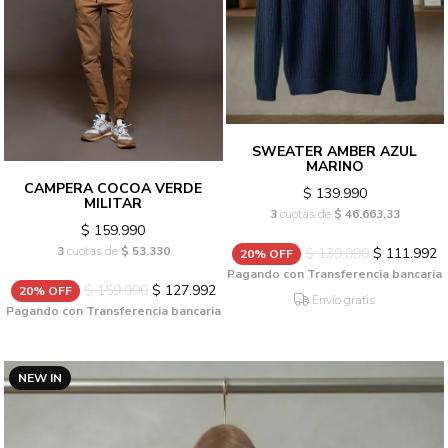
SWEATER AMBER AZUL
MARINO
CAMPERA COCOA VERDE
$ 139.990
MILITAR
3
cuotas de
$ 46.663,33
$ 159.990
3
cuotas de
$ 53.330
$ 139.990
$ 111.992
20% OFF
Pagando con Transferencia bancaria
$ 159.990
$ 127.992
20% OFF
Envío gratis
Pagando con Transferencia bancaria
NEW IN