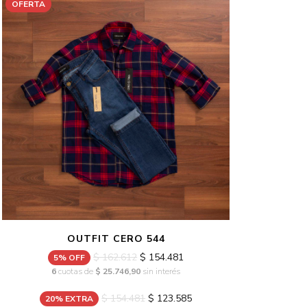
OFERTA
OUTFIT CERO 544
$ 162.612
$ 154.481
5% OFF
6
cuotas de
$ 25.746,90
sin interés
$ 154.481
$ 123.585
20% EXTRA