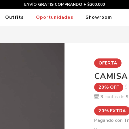
ENVÍO GRATIS COMPRANDO + $200.000
Outfits
Oportunidades
Showroom
OFERTA
CAMISA
$
20% OFF
3
cuotas de
$
20% EXTRA
Pagando con Tr