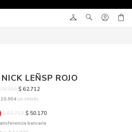
checkroom
search
account_circle
shopping_bag
 NICK LEÑSP ROJO
 78.390
$ 62.712
 20.904
sin interés
$ 62.712
$ 50.170
ansferencia bancaria