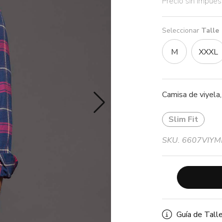
Precio sin impue
Seleccionar
Talle
M
XXXL
Camisa de viyela, 
Slim Fit
SKU. 6607VIY
Guía de Tall