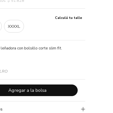
stos: $ 51.828
Calculá tu talle
XXXXL
leñadora con bolsillo corte slim fit.
MLRO
Agregar a la bolsa
es