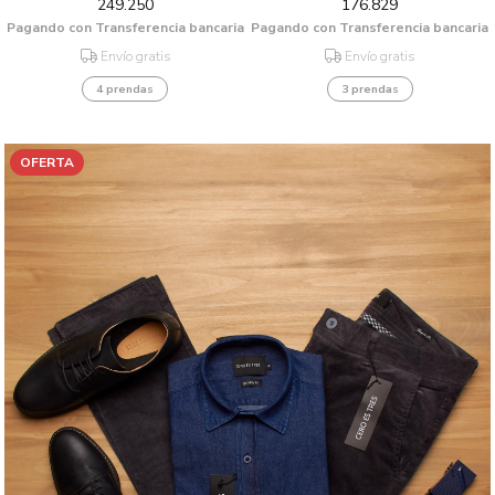
249.250
176.829
Pagando con Transferencia bancaria
Pagando con Transferencia bancaria
Envío gratis
Envío gratis
4 prendas
3 prendas
OFERTA