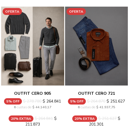
OFERTA
OFERTA
OUTFIT CERO 905
OUTFIT CERO 721
$ 278.780
$ 264.841
$ 264.870
$ 251.627
5% OFF
5% OFF
6
cuotas de
$ 44.140,17
6
cuotas de
$ 41.937,75
$ 264.841
$
$ 251.627
$
20% EXTRA
20% EXTRA
211.873
201.301