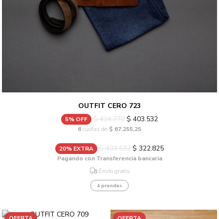
OUTFIT CERO 723
$ 424.770
$ 403.532
5% OFF
6
cuotas de
$ 67.255,25
$ 403.532
$ 322.825
20% EXTRA
Pagando con Transferencia bancaria
Envío gratis
4 prendas
OFERTA
OFERTA