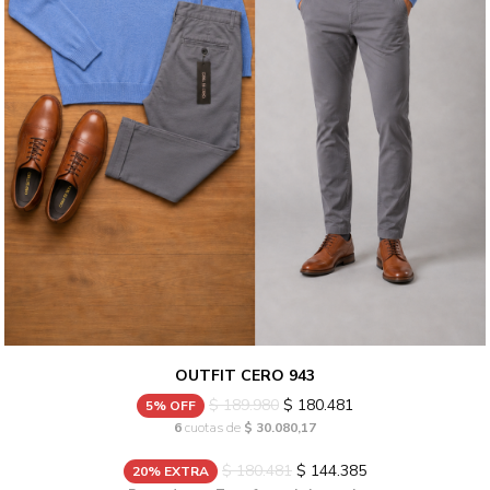
OUTFIT CERO 943
$ 189.980
$ 180.481
5% OFF
6
cuotas de
$ 30.080,17
$ 180.481
$ 144.385
20% EXTRA