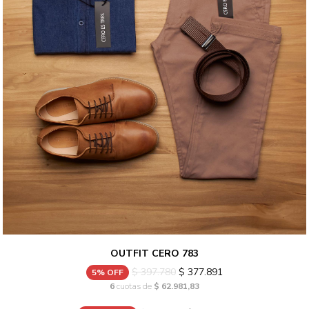
OUTFIT CERO 783
$ 397.780
$ 377.891
5% OFF
6
cuotas de
$ 62.981,83