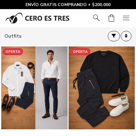
20% EXTRA PAGANDO CON TRANSFERENCIA
search
shopping_bag
menu
Outfits
OFERTA
OFERTA