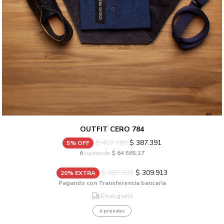
OUTFIT CERO 784
$ 407.780
$ 387.391
5% OFF
6
cuotas de
$ 64.565,17
$ 387.391
$ 309.913
20% EXTRA
Pagando con Transferencia bancaria
Envío gratis
4 prendas