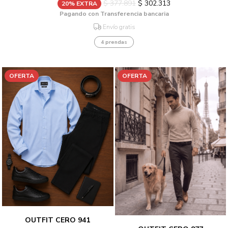
$ 377.891
$ 302.313
20% EXTRA
Pagando con Transferencia bancaria
Envío gratis
4 prendas
OFERTA
OFERTA
OUTFIT CERO 941