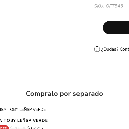
SKU. OFT543
¿Dudas? Cont
Compralo por separado
A TOBY LEÑSP VERDE
$ 78.390
$ 62.712
 OFF