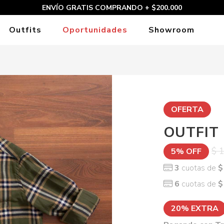
ENVÍO GRATIS COMPRANDO + $200.000
Outfits
Oportunidades
Showroom
OFERTA
OUTFIT
$ 
5% OFF
3
cuotas de
$
6
cuotas de
$
20% EXTRA