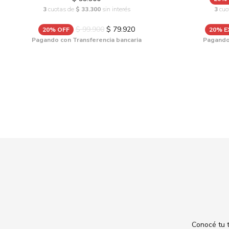
3
cuotas de
$ 33.300
sin interés
3
cuo
$ 99.900
$ 79.920
20% OFF
20% 
Pagando con Transferencia bancaria
Pagando 
Conocé tu t