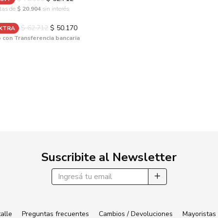
tas de
$ 20.904
sin interés
$ 62.712
$ 50.170
EXTRA
con Transferencia bancaria
Suscribite al Newsletter
alle
Preguntas frecuentes
Cambios / Devoluciones
Mayoristas