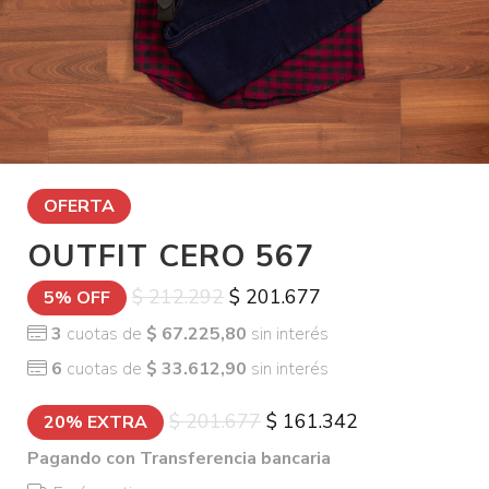
OFERTA
OUTFIT CERO 567
$ 212.292
$ 201.677
5% OFF
3
cuotas de
$ 67.225,80
sin interés
6
cuotas de
$ 33.612,90
sin interés
$ 201.677
$ 161.342
20% EXTRA
Pagando con Transferencia bancaria