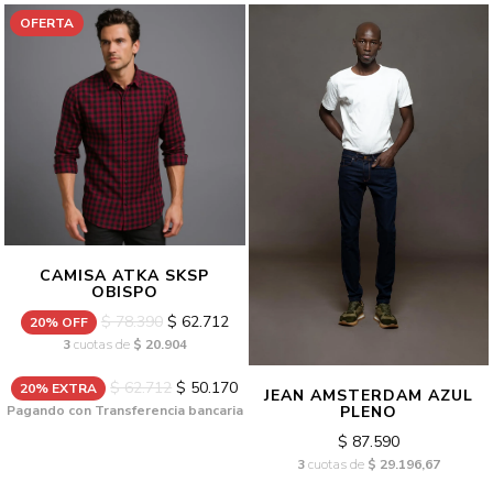
OFERTA
CAMISA ATKA SKSP
OBISPO
$ 78.390
$ 62.712
20% OFF
3
cuotas de
$ 20.904
$ 62.712
$ 50.170
20% EXTRA
JEAN AMSTERDAM AZUL
Pagando con Transferencia bancaria
PLENO
$ 87.590
3
cuotas de
$ 29.196,67