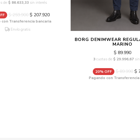
as de
$ 86.633,33
sin interés
$ 259.900
$ 207.920
FF
con Transferencia bancaria
Envío gratis
BORG DENIMWEAR REGULA
MARINO
$ 89.990
3
cuotas de
$ 29.996,67
sin
$ 89.990
$ 
20% OFF
Pagando con Transferencia