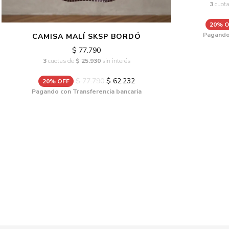
3
cuot
20% O
Pagando 
CAMISA MALÍ SKSP BORDÓ
$ 77.790
3
cuotas de
$ 25.930
sin interés
$ 77.790
$ 62.232
20% OFF
Pagando con Transferencia bancaria