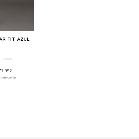
R FIT AZUL
 interés
71.992
 bancaria