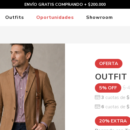
ENVÍO GRATIS COMPRANDO + $200.000
Outfits
Oportunidades
Showroom
OFERTA
OUTFIT
$ 
5% OFF
3
cuotas de
$
6
cuotas de
$
20% EXTRA