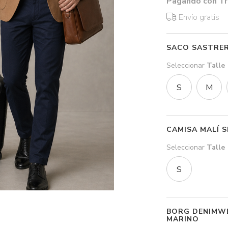
Pagando con Tr
Envío gratis
SACO SASTRE
Seleccionar
Talle
S
M
CAMISA MALÍ 
Seleccionar
Talle
S
BORG DENIMWE
MARINO