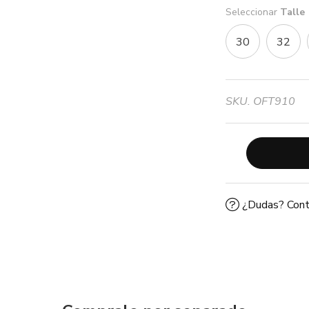
Seleccionar
Talle
30
32
SKU. OFT910
¿Dudas? Cont