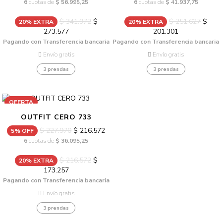
6
cuotas de
$ 56.995,25
6
cuotas de
$ 41.937,75
$ 341.972
$
$ 251.627
$
20% EXTRA
20% EXTRA
273.577
201.301
Pagando con Transferencia bancaria
Pagando con Transferencia bancaria
Envío gratis
Envío gratis
3 prendas
3 prendas
OFERTA
OUTFIT CERO 733
$ 227.970
$ 216.572
5% OFF
6
cuotas de
$ 36.095,25
$ 216.572
$
20% EXTRA
173.257
Pagando con Transferencia bancaria
Envío gratis
3 prendas