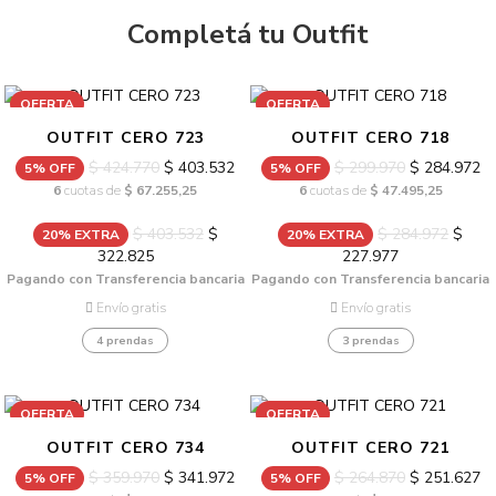
Completá tu Outfit
OFERTA
OFERTA
OUTFIT CERO 723
OUTFIT CERO 718
$ 424.770
$ 403.532
$ 299.970
$ 284.972
5% OFF
5% OFF
6
cuotas de
$ 67.255,25
6
cuotas de
$ 47.495,25
$ 403.532
$
$ 284.972
$
20% EXTRA
20% EXTRA
322.825
227.977
Pagando con Transferencia bancaria
Pagando con Transferencia bancaria
Envío gratis
Envío gratis
4 prendas
3 prendas
OFERTA
OFERTA
OUTFIT CERO 734
OUTFIT CERO 721
$ 359.970
$ 341.972
$ 264.870
$ 251.627
5% OFF
5% OFF