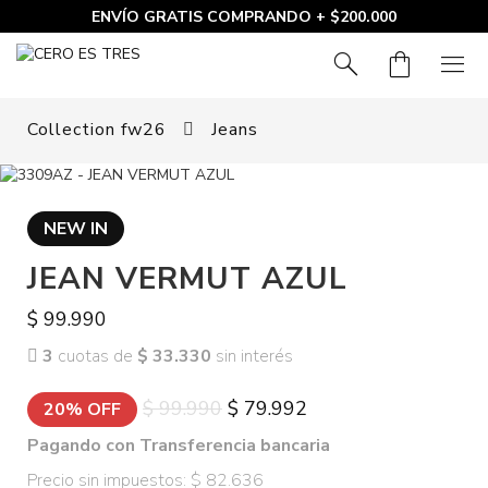
ENVÍO GRATIS COMPRANDO + $200.000
search
shopping_bag
menu
Collection fw26
Jeans
NEW IN
JEAN VERMUT AZUL
$ 99.990
3
cuotas de
$ 33.330
sin interés
$ 99.990
$ 79.992
20% OFF
Pagando con Transferencia bancaria
Precio sin impuestos: $ 82.636