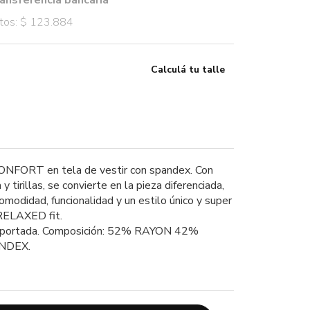
ansferencia bancaria
stos: $ 123.884
Calculá tu talle
ONFORT en tela de vestir con spandex. Con
 y tirillas, se convierte en la pieza diferenciada,
omodidad, funcionalidad y un estilo único y super
RELAXED fit.
mportada. Composición: 52% RAYON 42%
NDEX.