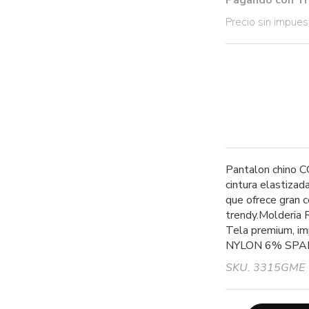
Pagando con Tr
Precio sin impue
Pantalon chino C
cintura elastizada
que ofrece gran c
trendy.Molderia 
Tela premium, i
NYLON 6% SPA
SKU. 3315GME