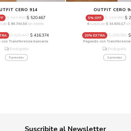
UTFIT CERO 914
OUTFIT CERO 9
$ 547.860
$ 520.467
$ 219.980
$ 2
FF
5% OFF
as de
$ 86.744,50
sin interés
6
cuotas de
$ 34.830,17
sin
$ 520.467
$ 416.374
$ 208.981
$
XTRA
20% EXTRA
con Transferencia bancaria
Pagando con Transferencia
Envío gratis
Envío gratis
5 prendas
2 prendas
Suscribite al Newsletter