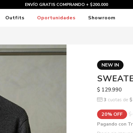
ENVÍO GRATIS COMPRANDO + $200.000
Outfits
Oportunidades
Showroom
NEW IN
SWEATE
$ 129.990
3
cuotas de
$
$
20% OFF
Pagando con Tr