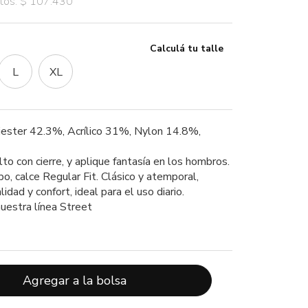
stos: $ 107.430
Calculá tu talle
L
XL
iester 42.3%, Acrílico 31%, Nylon 14.8%,
to con cierre, y aplique fantasía en los hombros.
po, calce Regular Fit. Clásico y atemporal,
idad y confort, ideal para el uso diario.
uestra línea Street
Agregar a la bolsa