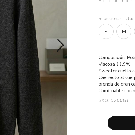
Precio sin impue
Seleccionar
Talle
S
M
Composición: Pol
Viscosa 11.9%
Sweater cuello al
Cae recto al cuer
prenda de gran cal
Combinable con n
SKU. 5250GT