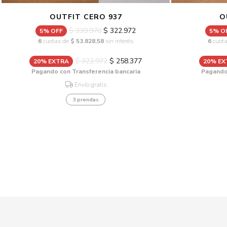
OUTFIT CERO 937
O
$ 339.970
$ 322.972
5% OFF
5% O
6
cuotas de
$ 53.828,58
sin interés
6
cuot
$ 322.972
$ 258.377
20% EXTRA
20% E
Pagando con Transferencia bancaria
Pagando 
Envío gratis
3 prendas