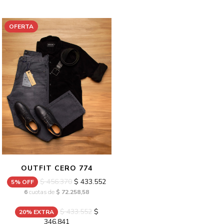
OFERTA
OUTFIT CERO 774
$ 456.370
$ 433.552
5% OFF
6
cuotas de
$ 72.258,58
$ 433.552
$
20% EXTRA
346.841