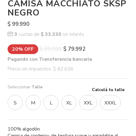
CAMISA MACCHIATO SKSP
NEGRO
$ 99.990
3
cuotas de
$ 33.330
sin interés
$ 99.990
$ 79.992
20% OFF
Pagando con Transferencia bancaria
Precio sin impuestos: $ 82.636
Seleccionar
Talle
Calculá tu talle
S
M
L
XL
XXL
XXXL
100% algodón
Camisa de corderoy, de textura suave y agradable al