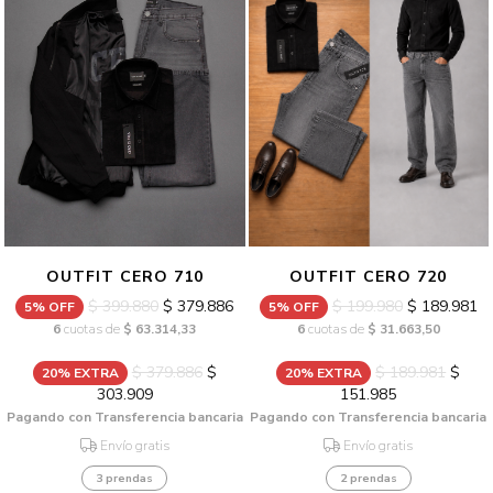
OUTFIT CERO 720
OUTFIT CERO 710
$ 199.980
$ 189.981
$ 399.880
$ 379.886
5% OFF
5% OFF
6
cuotas de
$ 31.663,50
6
cuotas de
$ 63.314,33
$ 189.981
$
$ 379.886
$
20% EXTRA
20% EXTRA
151.985
303.909
Pagando con Transferencia bancaria
Pagando con Transferencia bancaria
Envío gratis
Envío gratis
2 prendas
3 prendas