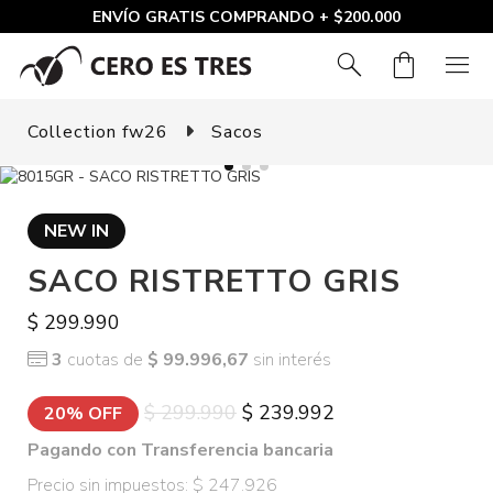
ENVÍO GRATIS COMPRANDO + $200.000
search
shopping_bag
menu
Collection fw26
Sacos
NEW IN
SACO RISTRETTO GRIS
$ 299.990
3
cuotas de
$ 99.996,67
sin interés
$ 299.990
$ 239.992
20% OFF
Pagando con Transferencia bancaria
Precio sin impuestos: $ 247.926