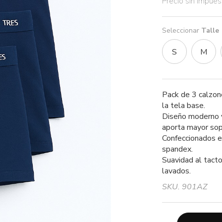
Precio sin impue
Seleccionar
Talle
S
M
Pack de 3 calzonc
la tela base.
Diseño moderno y
aporta mayor sop
Confeccionados e
spandex.
Suavidad al tacto
lavados.
SKU. 901AZ