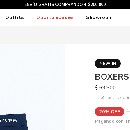
ENVÍO GRATIS COMPRANDO + $200.000
Outfits
Oportunidades
Showroom
NEW IN
BOXERS
$ 69.900
3
cuotas de
$
$
20% OFF
Pagando con Tr