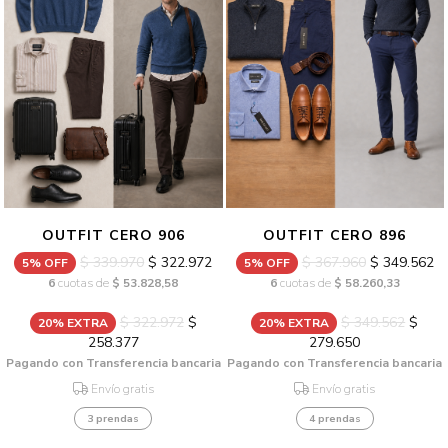
OUTFIT CERO 906
OUTFIT CERO 896
$ 339.970
$ 322.972
$ 367.960
$ 349.562
5% OFF
5% OFF
6
cuotas de
$ 53.828,58
6
cuotas de
$ 58.260,33
$ 322.972
$
$ 349.562
$
20% EXTRA
20% EXTRA
258.377
279.650
Pagando con Transferencia bancaria
Pagando con Transferencia bancaria
Envío gratis
Envío gratis
3 prendas
4 prendas