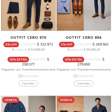
OUTFIT CERO 970
OUTFIT CERO 894
$ 339.970
$ 322.972
$ 367.960
$ 349.562
5% OFF
5% OFF
6
cuotas de
$ 53.828,58
6
cuotas de
$ 58.260,33
$ 322.972
$
$ 349.562
$
20% EXTRA
20% EXTRA
258.377
279.650
Pagando con Transferencia bancaria
Pagando con Transferencia bancaria
Envío gratis
Envío gratis
3 prendas
4 prendas
OFERTA
OFERTA