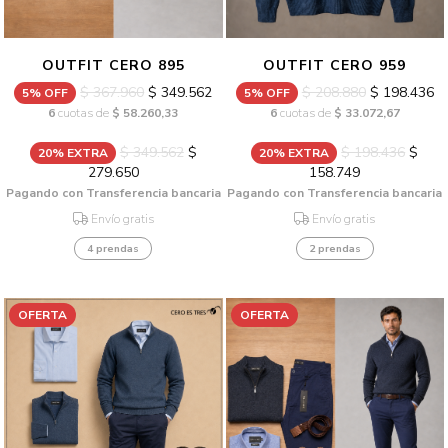
OUTFIT CERO 895
OUTFIT CERO 959
$ 367.960
$ 349.562
$ 208.880
$ 198.436
5% OFF
5% OFF
6
cuotas de
$ 58.260,33
6
cuotas de
$ 33.072,67
$ 349.562
$
$ 198.436
$
20% EXTRA
20% EXTRA
279.650
158.749
Pagando con Transferencia bancaria
Pagando con Transferencia bancaria
Envío gratis
Envío gratis
4 prendas
2 prendas
OFERTA
OFERTA