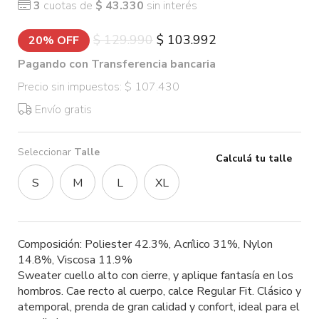
3
cuotas de
$ 43.330
sin interés
$ 129.990
$ 103.992
20% OFF
Pagando con Transferencia bancaria
Precio sin impuestos: $ 107.430
Envío gratis
Seleccionar
Talle
Calculá tu talle
S
M
L
XL
Composición: Poliester 42.3%, Acrílico 31%, Nylon
14.8%, Viscosa 11.9%
Sweater cuello alto con cierre, y aplique fantasía en los
hombros. Cae recto al cuerpo, calce Regular Fit. Clásico y
atemporal, prenda de gran calidad y confort, ideal para el